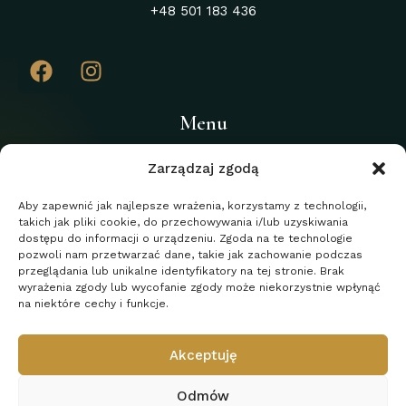
+48 501 183 436
Menu
Home
Zarządzaj zgodą
O kancelarii
Aby zapewnić jak najlepsze wrażenia, korzystamy z technologii,
takich jak pliki cookie, do przechowywania i/lub uzyskiwania
Usługi
dostępu do informacji o urządzeniu. Zgoda na te technologie
Blog
pozwoli nam przetwarzać dane, takie jak zachowanie podczas
przeglądania lub unikalne identyfikatory na tej stronie. Brak
Kontakt
wyrażenia zgody lub wycofanie zgody może niekorzystnie wpłynąć
na niektóre cechy i funkcje.
Polityka prywatności
Akceptuję
Odmów