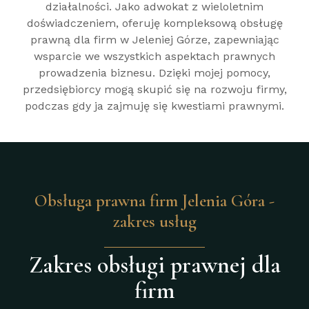
działalności. Jako adwokat z wieloletnim
doświadczeniem, oferuję kompleksową obsługę
prawną dla firm w Jeleniej Górze, zapewniając
wsparcie we wszystkich aspektach prawnych
prowadzenia biznesu. Dzięki mojej pomocy,
przedsiębiorcy mogą skupić się na rozwoju firmy,
podczas gdy ja zajmuję się kwestiami prawnymi.
Obsługa prawna firm Jelenia Góra -
zakres usług
Zakres obsługi prawnej dla
firm