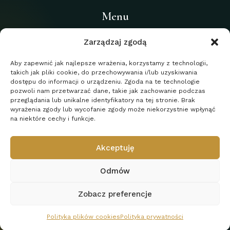
Menu
Home
Zarządzaj zgodą
O kancelarii
Aby zapewnić jak najlepsze wrażenia, korzystamy z technologii,
takich jak pliki cookie, do przechowywania i/lub uzyskiwania
Usługi
dostępu do informacji o urządzeniu. Zgoda na te technologie
Blog
pozwoli nam przetwarzać dane, takie jak zachowanie podczas
przeglądania lub unikalne identyfikatory na tej stronie. Brak
Kontakt
wyrażenia zgody lub wycofanie zgody może niekorzystnie wpłynąć
na niektóre cechy i funkcje.
Polityka prywatności
Akceptuję
Odmów
Zobacz preferencje
© 2024. Kancelaria Adowkacka Erenst Obaz. Realizacja:
Polityka plików cookies
Polityka prywatności
Damian Jakubowski