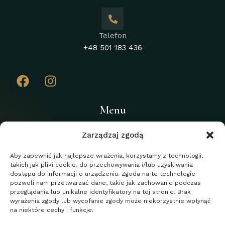
Telefon
+48 501 183 436
Menu
Home
Zarządzaj zgodą
O kancelarii
Aby zapewnić jak najlepsze wrażenia, korzystamy z technologii,
takich jak pliki cookie, do przechowywania i/lub uzyskiwania
Usługi
dostępu do informacji o urządzeniu. Zgoda na te technologie
Blog
pozwoli nam przetwarzać dane, takie jak zachowanie podczas
przeglądania lub unikalne identyfikatory na tej stronie. Brak
Kontakt
wyrażenia zgody lub wycofanie zgody może niekorzystnie wpłynąć
na niektóre cechy i funkcje.
Polityka prywatności