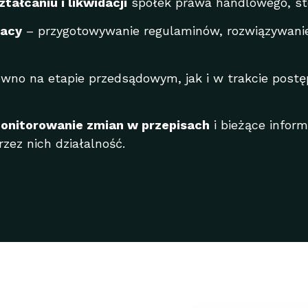
ałcaniu i likwidacji
spółek prawa handlowego, sto
racy
– przygotowywanie regulaminów, rozwiązywani
wno na etapie przedsądowym, jak i w trakcie post
onitorowanie zmian w przepisach
i bieżące infor
ez nich działalność.