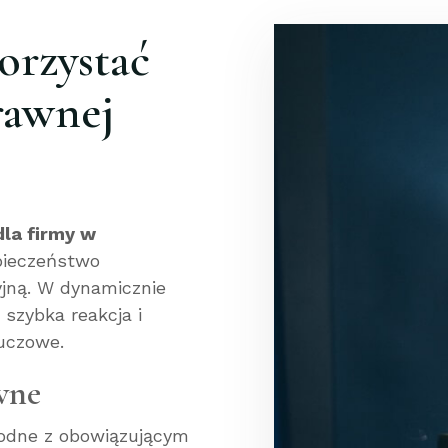
orzystać
prawnej
la firmy w
zpieczeństwo
jną. W dynamicznie
szybka reakcja i
luczowe.
wne
godne z obowiązującym