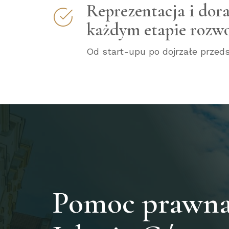
Reprezentacja i dor
każdym etapie rozwo
Od start-upu po dojrzałe przeds
Pomoc prawna 