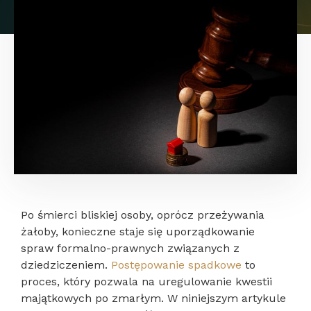
Po śmierci bliskiej osoby, oprócz przeżywania
żałoby, konieczne staje się uporządkowanie
spraw formalno-prawnych związanych z
dziedziczeniem.
Postępowanie spadkowe
to
proces, który pozwala na uregulowanie kwestii
majątkowych po zmarłym. W niniejszym artykule