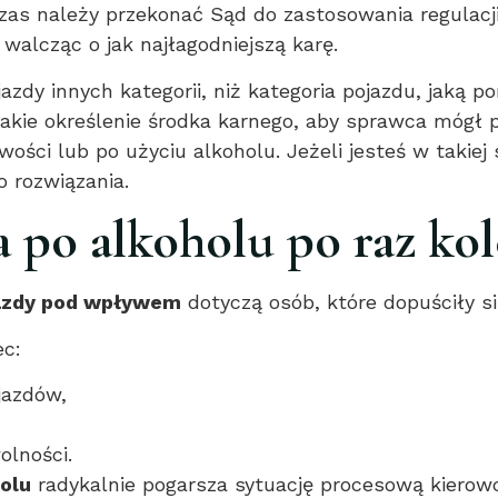
zas należy przekonać Sąd do zastosowania regulacji
walcząc o jak najłagodniejszą karę.
y innych kategorii, niż kategoria pojazdu, jaką po
takie określenie środka karnego, aby sprawca mógł p
wości lub po użyciu alkoholu. Jeżeli jesteś w takiej
 rozwiązania.
 po alkoholu po raz kol
azdy pod wpływem
dotyczą osób, które dopuściły s
c:
jazdów,
olności.
holu
radykalnie pogarsza sytuację procesową kierowc