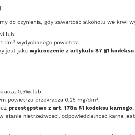
u
my do czynienia, gdy zawartość alkoholu we krwi wy
wi lub
 1 dm³ wydychanego powietrza.
y jest jako
wykroczenie z artykułu 87 §1 kodeks
kracza 0,5‰ lub
m powietrzu przekracza 0,25 mg/dm³.
już
przestępstwo z art. 178a §1 kodeksu karnego
 stanie nietrzeźwości, odpowiedzialność karna jest 