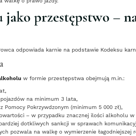
a walkę o prawo jazdy.
u jako przestępstwo – n
rowca odpowiada karnie na podstawie Kodeksu karn
a
lkoholu
w formie przestępstwa obejmują m.in.:
at,
pojazdów na minimum 3 lata,
sz Pomocy Pokrzywdzonym (minimum 5 000 zł),
owartości – w przypadku znacznej ilości alkoholu 
jbardziej dotkliwych sankcji w sprawach komunikac
ych pozwala na walkę o wymierzenie łagodniejszej ro