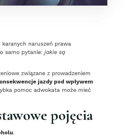
wo karanych naruszeń prawa
to samo pytanie:
jakie są
zeniowe związane z prowadzeniem
onsekwencje jazdy pod wpływem
 szybka pomoc adwokata może mieć
dstawowe pojęcia
oholu
.