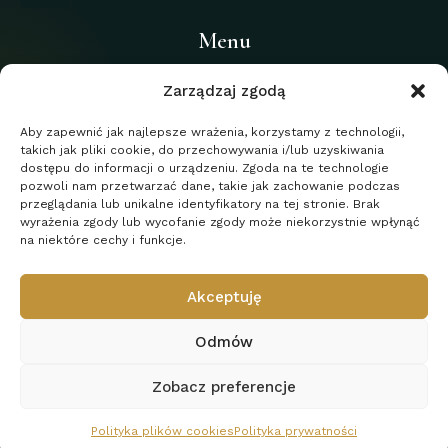
Menu
Home
Zarządzaj zgodą
O kancelarii
Aby zapewnić jak najlepsze wrażenia, korzystamy z technologii,
takich jak pliki cookie, do przechowywania i/lub uzyskiwania
Usługi
dostępu do informacji o urządzeniu. Zgoda na te technologie
Blog
pozwoli nam przetwarzać dane, takie jak zachowanie podczas
przeglądania lub unikalne identyfikatory na tej stronie. Brak
Kontakt
wyrażenia zgody lub wycofanie zgody może niekorzystnie wpłynąć
na niektóre cechy i funkcje.
Polityka prywatności
Akceptuję
Odmów
Zobacz preferencje
© 2024. Kancelaria Adowkacka Erenst Obaz. Realizacja:
Polityka plików cookies
Polityka prywatności
Damian Jakubowski