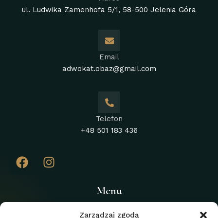
ul. Ludwika Zamenhofa 5/1, 58-500 Jelenia Góra
Email
adwokat.obaz@gmail.com
Telefon
+48 501 183 436
Menu
Home
Zarządzaj zgodą